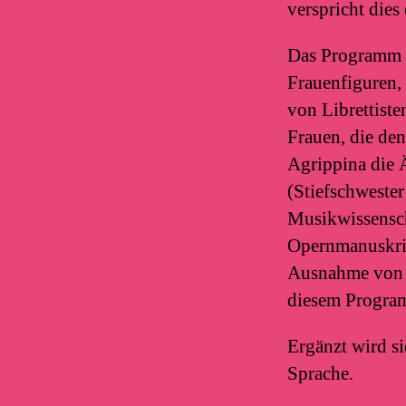
verspricht dies
Das Programm i
Frauenfiguren, 
von Librettist
Frauen, die de
Agrippina die 
(Stiefschwester
Musikwissensch
Opernmanuskrip
Ausnahme von H
diesem Programm
Ergänzt wird s
Sprache.