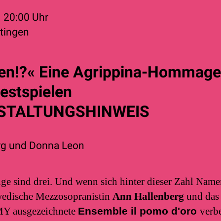
20:00
Uhr
ttingen
en!?« Eine Agrippina-Hommage
estspielen
NSTALTUNGSHINWEIS
rg
und
Donna Leon
nge sind drei. Und wenn sich hinter dieser Zahl Nam
hwedische Mezzosopranistin
Ann Hallenberg
und das 
 ausgezeichnete
Ensemble il pomo d'oro
verb