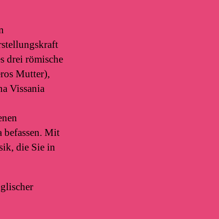
n
stellungskraft
s drei römische
ros Mutter),
na Vissania
enen
 befassen. Mit
k, die Sie in
glischer