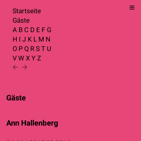
Startseite
Gäste
A
B
C
D
E
F
G
H
I
J
K
L
M
N
O
P
Q
R
S
T
U
V
W
X
Y
Z
Gäste
Ann Hallenberg