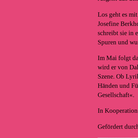
Los geht es mi
Josefine Berkho
schreibt sie in 
Spuren und wur
Im Mai folgt d
wird er von Da
Szene. Ob Lyri
Händen und Füß
Gesellschaft«.
In Kooperatio
Gefördert durc