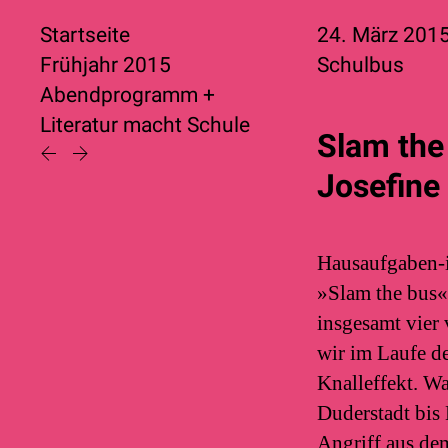
Startseite
24. März 201
Frühjahr 2015
Schulbus
Abendprogramm
+
Literatur macht Schule
Slam the
Josefine
Hausaufgaben-i
»Slam the bus«
insgesamt vier
wir im Laufe d
Knalleffekt. W
Duderstadt bis 
Angriff aus dem