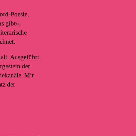
ord-Poesie,
s gibt«,
literarische
chnet.
alt. Ausgeführt
rgestein der
dekanäle. Mit
tz der