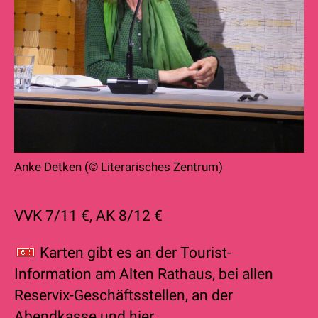
Anke Detken (© Literarisches Zentrum)
VVK 7/11 €, AK 8/12 €
Karten gibt es an der Tourist-
Informa
tion am Alten Rathaus, bei allen
Reservix-Geschäftsstellen, an der
Abendkasse und
hier.