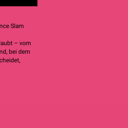
ence Slam
rlaubt – vom
nd, bei dem
cheidet,