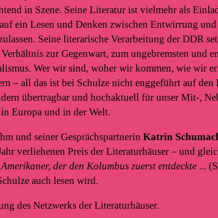
end in Szene. Seine Literatur ist vielmehr als Einl
h auf ein Lesen und Denken zwischen Entwirrung und
ulassen. Seine literarische Verarbeitung der DDR set
 Verhältnis zur Gegenwart, zum ungebremsten und ent
alismus. Wer wir sind, woher wir kommen, wie wir e
rn – all das ist bei Schulze nicht enggeführt auf de
rn übertragbar und hochaktuell für unser Mit-, Ne
in Europa und in der Welt.
 ihm und seiner Gesprächspartnerin
Katrin Schumac
Jahr verliehenen Preis der Literaturhäuser – und glei
 Amerikaner, der den Kolumbus zuerst entdeckte
... (
Schulze auch lesen wird
.
ung des Netzwerks der Literaturhäuser.