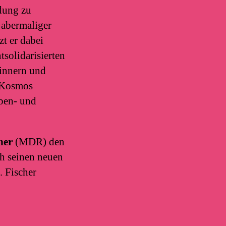
adung zu
 abermaliger
zt er dabei
solidarisierten
rinnern und
n Kosmos
ben- und
her
(MDR) den
ch seinen neuen
S. Fischer