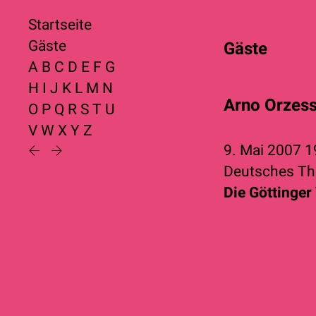
Startseite
Gäste
Gäste
A
B
C
D
E
F
G
H
I
J
K
L
M
N
Arno Orzes
O
P
Q
R
S
T
U
V
W
X
Y
Z
9. Mai 2007
1
Deutsches Th
Die Göttinger