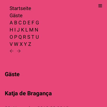
Startseite
Gäste
A
B
C
D
E
F
G
H
I
J
K
L
M
N
O
P
Q
R
S
T
U
V
W
X
Y
Z
Gäste
Katja de Bragança