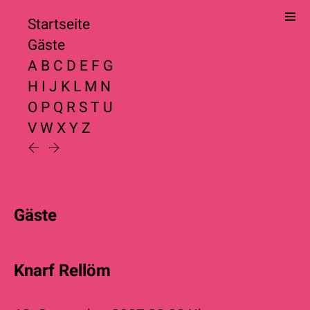
Startseite
Gäste
A
B
C
D
E
F
G
H
I
J
K
L
M
N
O
P
Q
R
S
T
U
V
W
X
Y
Z
Gäste
Knarf Rellöm