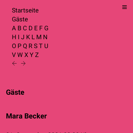
Startseite
Gäste
A
B
C
D
E
F
G
H
I
J
K
L
M
N
O
P
Q
R
S
T
U
V
W
X
Y
Z
Gäste
Mara Becker