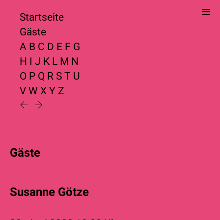
Startseite
Gäste
A
B
C
D
E
F
G
H
I
J
K
L
M
N
O
P
Q
R
S
T
U
V
W
X
Y
Z
Gäste
Susanne Götze