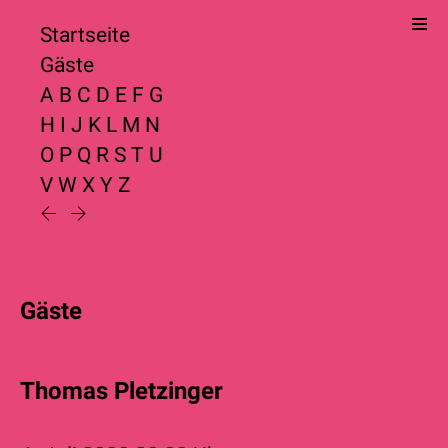
Startseite
Gäste
A
B
C
D
E
F
G
H
I
J
K
L
M
N
O
P
Q
R
S
T
U
V
W
X
Y
Z
Gäste
Thomas Pletzinger