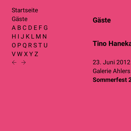
Startseite
Gäste
Gäste
A
B
C
D
E
F
G
H
I
J
K
L
M
N
Tino Hane
O
P
Q
R
S
T
U
V
W
X
Y
Z
23. Juni 201
Galerie Ahlers
Sommerfest 