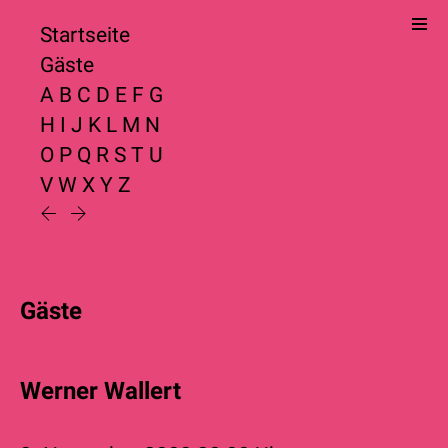
Startseite
Gäste
A
B
C
D
E
F
G
H
I
J
K
L
M
N
O
P
Q
R
S
T
U
V
W
X
Y
Z
Gäste
Werner Wallert