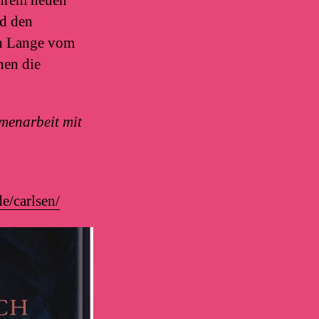
nd den
on Lange vom
nen die
menarbeit mit
e/carlsen/