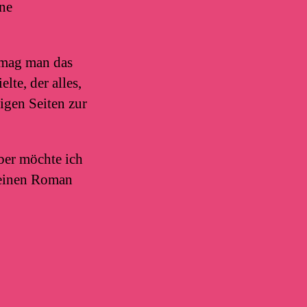
ine
r mag man das
te, der alles,
igen Seiten zur
ber möchte ich
meinen Roman