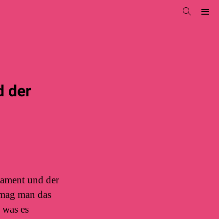
d der
tament und der
 mag man das
 was es