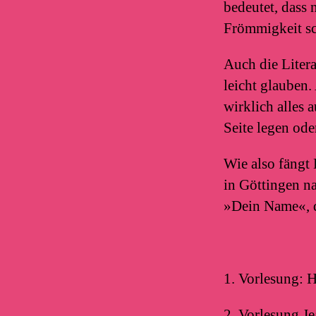
bedeutet, dass n
Frömmigkeit sc
Auch die Litera
leicht glauben.
wirklich alles 
Seite legen od
Wie also fängt
in Göttingen n
»Dein Name«, d
1. Vorlesung: H
2. Vorlesung Je