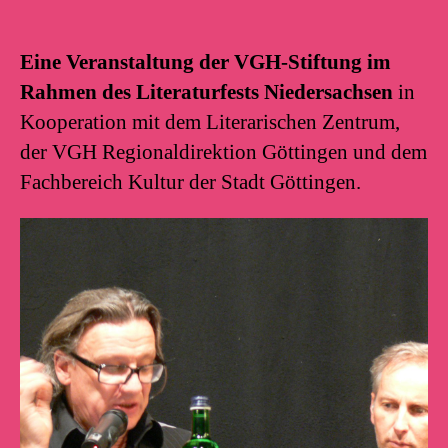
Eine Veranstaltung der VGH-Stiftung im
Rahmen des Literaturfests Niedersachsen
in
Kooperation mit dem Literarischen Zentrum,
der VGH Regionaldirektion Göttingen und dem
Fachbereich Kultur der Stadt Göttingen.