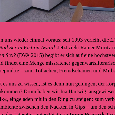
n uns wieder einmal voraus; seit 1993 verleiht die
Li
Bad Sex in Fiction Award
. Jetzt zieht Rainer Moritz 
ten Sex?
(DVA 2015) begibt er sich auf eine höchstve
d findet eine Menge missratener gegenwartsliteraris
epunkte – zum Totlachen, Fremdschämen und Mitb
 es uns zu wissen, ist es denn nun gelungen, der kör
izukommen? Drum haben wir Ina Hartwig, ausgewiese
ik«, eingeladen mit in den Ring zu steigen: zum ver
mbiente zwischen den Nackten in Gips – um den sch
in der Literatur, unterstützt von
Imme Beccards
Les