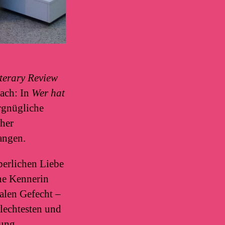
terary Review
nach: In
Wer hat
rgnügliche
cher
angen.
perlichen Liebe
ne Kennerin
balen Gefecht –
lechtesten und
ung