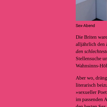
Sex-Abend
Die Briten ware
alljährlich den
den schlechtes
Stellensuche un
Wahnsinns-Höh
Aber wo, drängt
literarisch be
»sexueller Poet
im passenden A
den besten Sex 