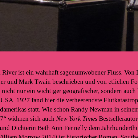
i River ist ein wahrhaft sagenumwobener Fluss. Von L
er und Mark Twain beschrieben und von etlichen F
r nicht nur ein wichtiger geografischer, sondern auch 
 USA. 1927 fand hier die verheerendste Flutkatastrop
damerikas statt. Wie schon Randy Newman in seine
27“ widmen sich auch
New York Times
Bestsellerauto
 und Dichterin Beth Ann Fennelly dem Jahrhunderth
illiam Morrow 2014) ist historischer Roman, Southe