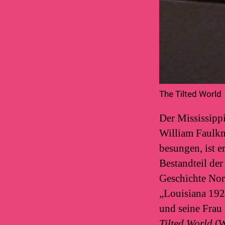
The Tilted World
Der Mississipp
William Faulkn
besungen, ist e
Bestandteil der
Geschichte Nor
„Louisiana 19
und seine Frau
Tilted World
(W