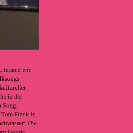
iteraten wie
olksongs
kultureller
he in der
m Song
r Tom Franklin
ochwasser:
The
rn Gothic,