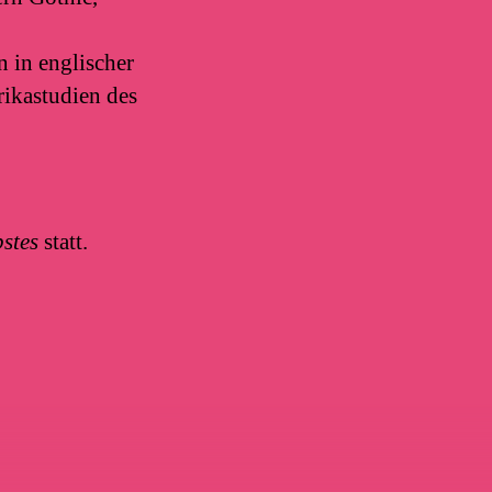
 in englischer
rikastudien des
bstes
statt.