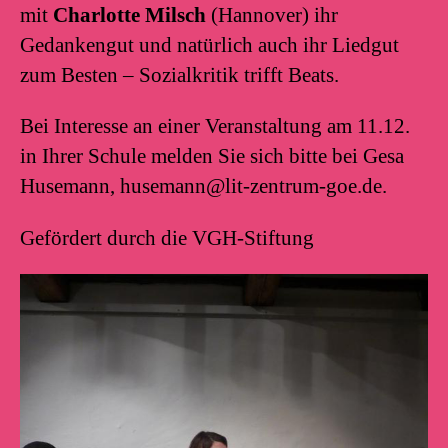
mit
Charlotte Milsch
(Hannover) ihr
Gedankengut und natürlich auch ihr Liedgut
zum Besten – Sozialkritik trifft Beats.
Bei Interesse an einer Veranstaltung am 11.12.
in Ihrer Schule melden Sie sich bitte bei Gesa
Husemann, husemann@lit-zentrum-goe.de.
Gefördert durch die VGH-Stiftung