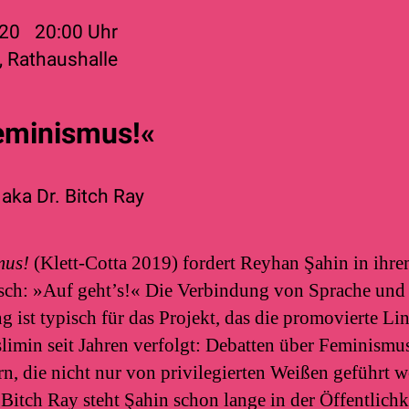
020
20:00
Uhr
, Rathaushalle
Feminismus!«
aka Dr. Bitch Ray
mus!
(Klett-Cotta 2019) fordert Reyhan Şahin in ihrem
sch: »Auf geht’s!« Die Verbindung von Sprache un
g ist typisch für das Projekt, das die promovierte Li
limin seit Jahren verfolgt: Debatten über Feminismus
n, die nicht nur von privilegierten Weißen geführt w
itch Ray steht Şahin schon lange in der Öffentlichke