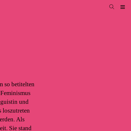
 so betitelten
d Feminismus
nguistin und
 loszutreten
erden. Als
it. Sie stand