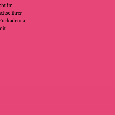
cht im
chse ihrer
 Fuckademia,
mit