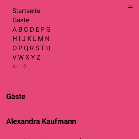
Startseite
Gäste
A
B
C
D
E
F
G
H
I
J
K
L
M
N
O
P
Q
R
S
T
U
V
W
X
Y
Z
Gäste
Alexandra Kaufmann