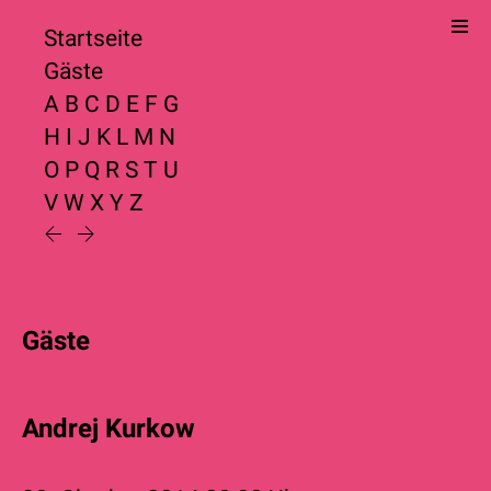
Startseite
Gäste
A
B
C
D
E
F
G
H
I
J
K
L
M
N
O
P
Q
R
S
T
U
V
W
X
Y
Z
Gäste
Andrej Kurkow