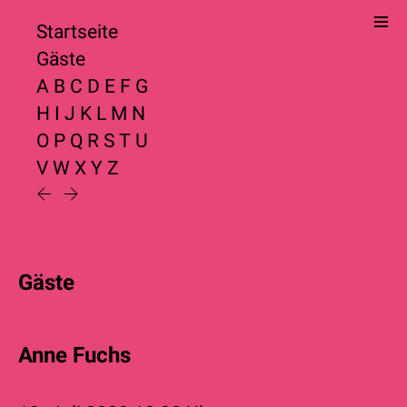
Startseite
Gäste
A
B
C
D
E
F
G
H
I
J
K
L
M
N
O
P
Q
R
S
T
U
V
W
X
Y
Z
Gäste
Anne Fuchs