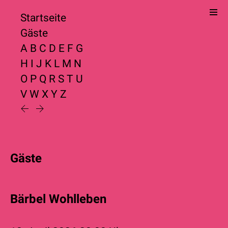
Startseite
Gäste
A
B
C
D
E
F
G
H
I
J
K
L
M
N
O
P
Q
R
S
T
U
V
W
X
Y
Z
Gäste
Bärbel Wohlleben