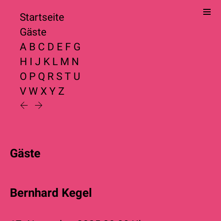
Startseite
Gäste
A
B
C
D
E
F
G
H
I
J
K
L
M
N
O
P
Q
R
S
T
U
V
W
X
Y
Z
Gäste
Bernhard Kegel