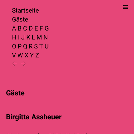
Startseite
Gäste
A
B
C
D
E
F
G
H
I
J
K
L
M
N
O
P
Q
R
S
T
U
V
W
X
Y
Z
Gäste
Birgitta Assheuer