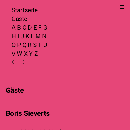
Startseite
Gäste
A
B
C
D
E
F
G
H
I
J
K
L
M
N
O
P
Q
R
S
T
U
V
W
X
Y
Z
Gäste
Boris Sieverts