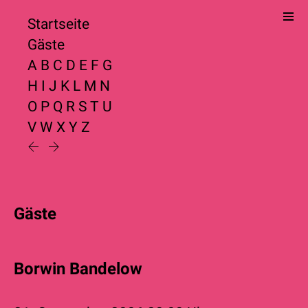
Startseite
Gäste
A
B
C
D
E
F
G
H
I
J
K
L
M
N
O
P
Q
R
S
T
U
V
W
X
Y
Z
Gäste
Borwin Bandelow