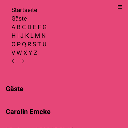
Startseite
Gäste
A
B
C
D
E
F
G
H
I
J
K
L
M
N
O
P
Q
R
S
T
U
V
W
X
Y
Z
Gäste
Carolin Emcke