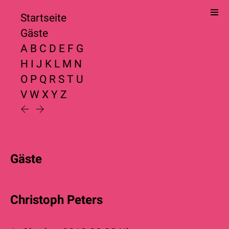
Startseite
Gäste
A
B
C
D
E
F
G
H
I
J
K
L
M
N
O
P
Q
R
S
T
U
V
W
X
Y
Z
Gäste
Christoph Peters