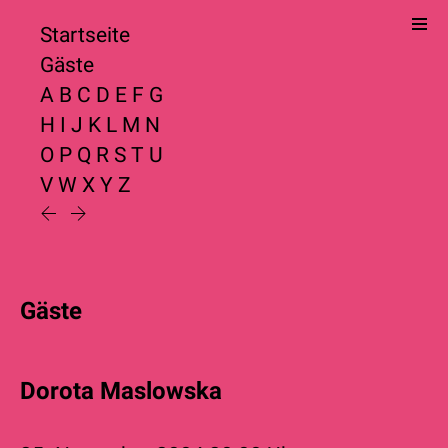
Startseite
Gäste
A
B
C
D
E
F
G
H
I
J
K
L
M
N
O
P
Q
R
S
T
U
V
W
X
Y
Z
Gäste
Dorota Maslowska