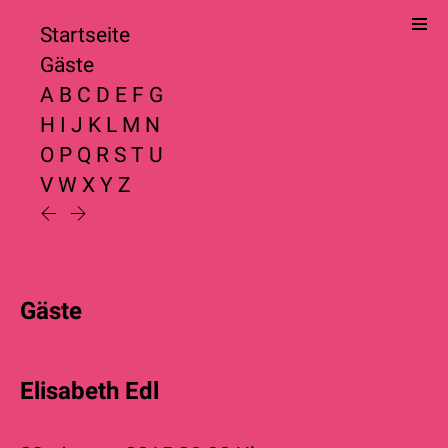
Startseite
Gäste
A
B
C
D
E
F
G
H
I
J
K
L
M
N
O
P
Q
R
S
T
U
V
W
X
Y
Z
Gäste
Elisabeth Edl