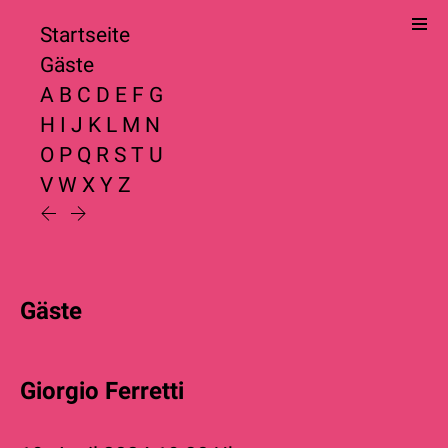
Startseite
Gäste
A
B
C
D
E
F
G
H
I
J
K
L
M
N
O
P
Q
R
S
T
U
V
W
X
Y
Z
Gäste
Giorgio Ferretti