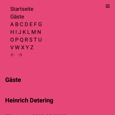
Startseite
Gäste
A
B
C
D
E
F
G
H
I
J
K
L
M
N
O
P
Q
R
S
T
U
V
W
X
Y
Z
Gäste
Heinrich Detering