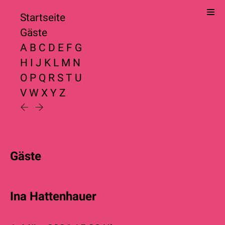
Startseite
Gäste
A
B
C
D
E
F
G
H
I
J
K
L
M
N
O
P
Q
R
S
T
U
V
W
X
Y
Z
Gäste
Ina Hattenhauer