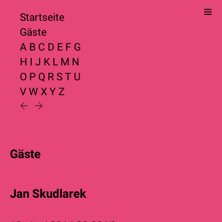
Startseite
Gäste
A
B
C
D
E
F
G
H
I
J
K
L
M
N
O
P
Q
R
S
T
U
V
W
X
Y
Z
Gäste
Jan Skudlarek