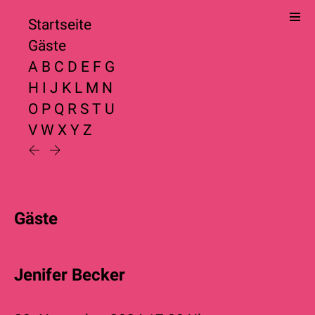
Startseite
Gäste
A
B
C
D
E
F
G
H
I
J
K
L
M
N
O
P
Q
R
S
T
U
V
W
X
Y
Z
Gäste
Jenifer Becker