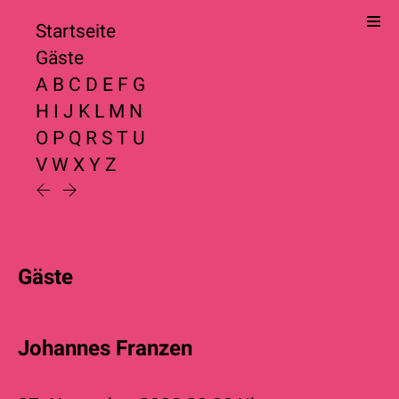
Startseite
Gäste
A
B
C
D
E
F
G
H
I
J
K
L
M
N
O
P
Q
R
S
T
U
V
W
X
Y
Z
Gäste
Johannes Franzen