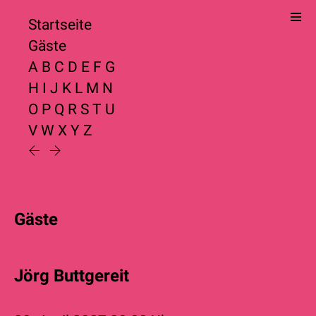
Startseite
Gäste
A
B
C
D
E
F
G
H
I
J
K
L
M
N
O
P
Q
R
S
T
U
V
W
X
Y
Z
Gäste
Jörg Buttgereit