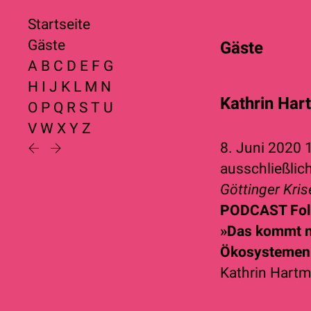
Startseite
Gäste
Gäste
A
B
C
D
E
F
G
H
I
J
K
L
M
N
Kathrin Ha
O
P
Q
R
S
T
U
V
W
X
Y
Z
8. Juni 2020
ausschließlich
Göttinger Kri
PODCAST Fol
»Das kommt n
Ökosystemen
Kathrin Hart