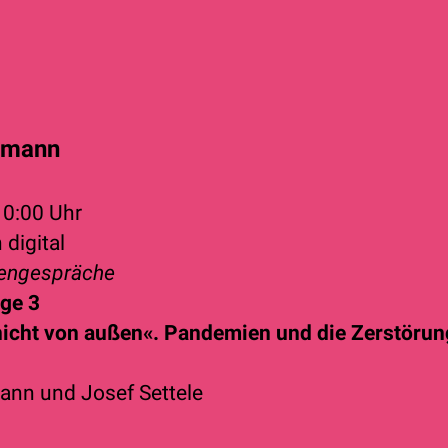
rtmann
10:00 Uhr
 digital
sengespräche
ge 3
icht von außen«. Pandemien und die Zerstörun
mann
und
Josef Settele