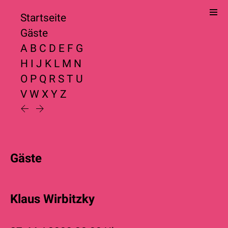
Startseite
Gäste
A
B
C
D
E
F
G
H
I
J
K
L
M
N
O
P
Q
R
S
T
U
V
W
X
Y
Z
Gäste
Klaus Wirbitzky