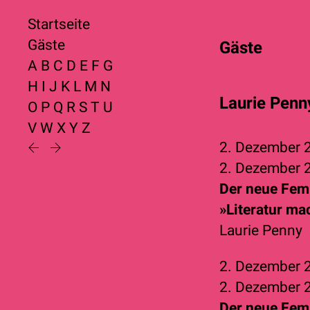
Startseite
Gäste
Gäste
A
B
C
D
E
F
G
H
I
J
K
L
M
N
Laurie Penn
O
P
Q
R
S
T
U
V
W
X
Y
Z
2. Dezember
2. Dezember
Der neue Fem
»Literatur ma
Laurie Penny
2. Dezember
2. Dezember
Der neue Fem