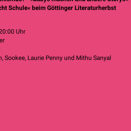
cht Schule« beim Göttinger Literaturherbst
20:00 Uhr
er
r
n
,
Sookee
,
Laurie Penny
und
Mithu Sanyal