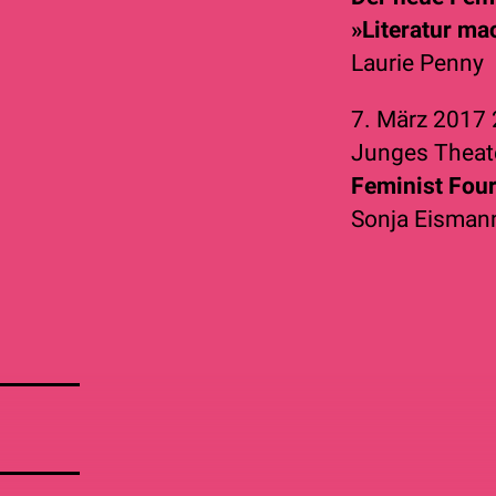
»Literatur ma
Laurie Penny
7. März 2017
Junges Theat
Feminist Fou
Sonja Eisman