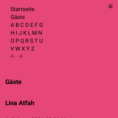
Startseite
Gäste
A
B
C
D
E
F
G
H
I
J
K
L
M
N
O
P
Q
R
S
T
U
V
W
X
Y
Z
Gäste
Lina Atfah