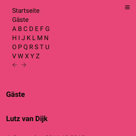
Startseite
Gäste
A
B
C
D
E
F
G
H
I
J
K
L
M
N
O
P
Q
R
S
T
U
V
W
X
Y
Z
Gäste
Lutz van Dijk