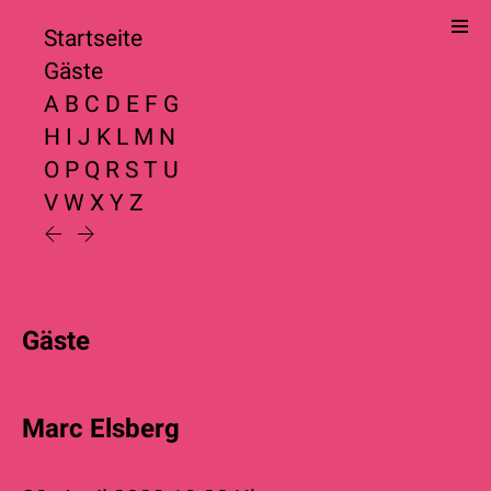
Startseite
Gäste
A
B
C
D
E
F
G
H
I
J
K
L
M
N
O
P
Q
R
S
T
U
V
W
X
Y
Z
Gäste
Marc Elsberg