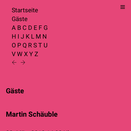
Startseite
Gäste
A
B
C
D
E
F
G
H
I
J
K
L
M
N
O
P
Q
R
S
T
U
V
W
X
Y
Z
Gäste
Martin Schäuble