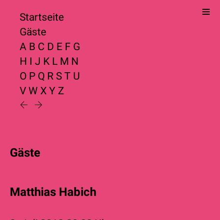
Startseite
Gäste
A
B
C
D
E
F
G
H
I
J
K
L
M
N
O
P
Q
R
S
T
U
V
W
X
Y
Z
Gäste
Matthias Habich