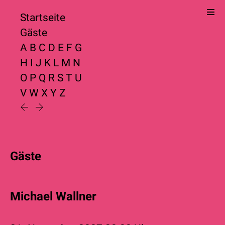
Startseite
Gäste
A
B
C
D
E
F
G
H
I
J
K
L
M
N
O
P
Q
R
S
T
U
V
W
X
Y
Z
Gäste
Michael Wallner