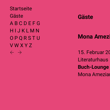
Startseite
Gäste
Gäste
A
B
C
D
E
F
G
H
I
J
K
L
M
N
Mona Amez
O
P
Q
R
S
T
U
V
W
X
Y
Z
15. Februar 
Literaturhaus
Buch-Lounge 
Mona Amezia