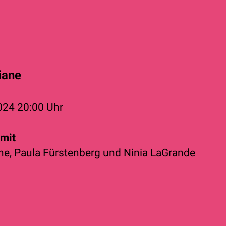
iane
2024
20:00 Uhr
mit
ne
,
Paula Fürstenberg
und
Ninia LaGrande